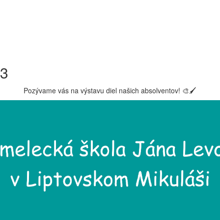
23
Pozývame vás na výstavu diel našich absolventov!
🎨
🖌️